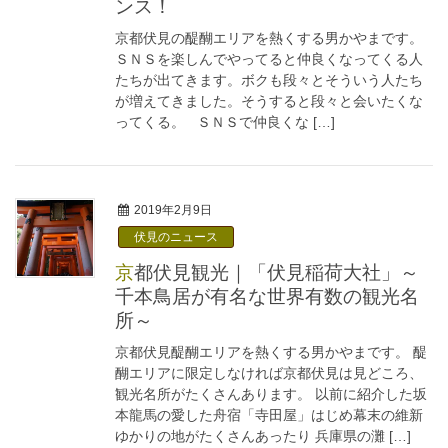
ンス！
京都伏見の醍醐エリアを熱くする男かやまです。
ＳＮＳを楽しんでやってると仲良くなってくる人
たちが出てきます。ボクも段々とそういう人たち
が増えてきました。そうすると段々と会いたくな
ってくる。 ＳＮＳで仲良くな […]
2019年2月9日
伏見のニュース
京都伏見観光｜「伏見稲荷大社」～
千本鳥居が有名な世界有数の観光名
所～
京都伏見醍醐エリアを熱くする男かやまです。 醍
醐エリアに限定しなければ京都伏見は見どころ、
観光名所がたくさんあります。 以前に紹介した坂
本龍馬の愛した舟宿「寺田屋」はじめ幕末の維新
ゆかりの地がたくさんあったり 兵庫県の灘 […]