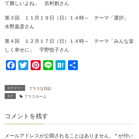
て難しいよね」 吉村創さん
第３回 １１月１９日（日）１４時～ テーマ「選択」
水野嘉彦さん
第４回 １２月１７日（日）１４時～ テーマ「みんな楽
しく幸せに」 宇野悦子さん
F
T
Pi
Li
H
共
a
wi
nt
n
at
有
c
tt
er
e
e
カテゴリー
プラスな日記
e
er
e
n
タグ
プラスホーム
b
st
a
o
コメントを残す
o
k
メールアドレスが公開されることはありません。
*
が付い