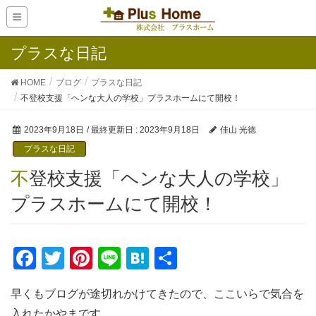
プラスな日記
HOME
ブログ
プラスな日記
不登校支援「ヘンな大人の学校」プラスホームにて開校！
2023年9月18日
/ 最終更新日 :
2023年9月18日
佳山 光徳
プラスな日記
不登校支援「ヘンな大人の学校」
プラスホームにて開校！
F
T
Pi
Li
H
共
a
wi
nt
n
at
有
早くもブログが途切れかけてきたので、ここいらで気合を
c
tt
er
e
e
入れたかやまです。