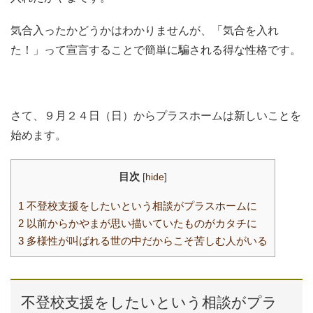
e
er
e
n
b
st
a
気合入ったかどうかはわかりませんが、「気合を入れ
o
た！」って宣言することで簡単に騙される得な性格です。
o
k
さて、９月２４日（日）からプラスホームは新しいことを
始めます。
目次
[
hide
]
1
不登校支援をしたいという相談がプラスホームに
2
以前からかやまが思い描いていたものがカタチに
3
多様性が叫ばれる世の中だからこそ苦しむ人がいる
不登校支援をしたいという相談がプラ