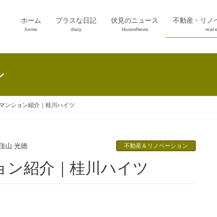
ホーム
プラスな日記
伏見のニュース
不動産・リノ
home
diary
HusimiNews
real-
ン
マンション紹介｜桂川ハイツ
佳山 光徳
不動産＆リノベーション
ョン紹介｜桂川ハイツ