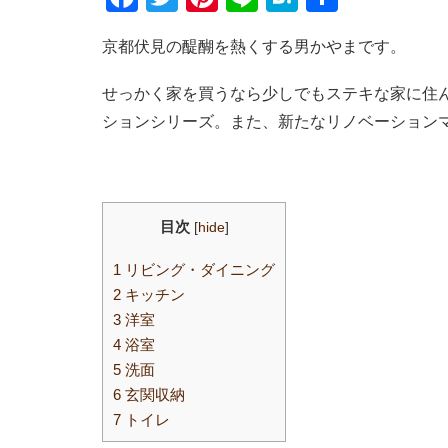
a
wi
nt
n
at
有
京都伏見の醍醐を熱くする男かやまです。
c
tt
er
e
e
e
er
e
n
せっかく家を買うなら少しでもステキな家に住
b
st
a
ションシリーズ。また、新たなリノベーション
o
o
k
目次
[
hide
]
1
リビング・ダイニング
2
キッチン
3
洋室
4
浴室
5
洗面
6
玄関収納
7
トイレ