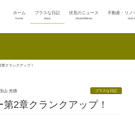
ホーム
プラスな日記
伏見のニュース
不動産・リノ
home
diary
HusimiNews
real-
2章クランクアップ！
佳山 光徳
プラスな日記
ー第2章クランクアップ！