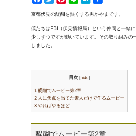
a
wi
nt
n
at
有
京都伏見の醍醐を熱くする男かやまです。
c
tt
er
e
e
e
er
e
n
僕たちはFBI（伏見情報局）という仲間と一緒
b
st
a
少しずつですが動いています。その取り組みの
o
しました。
o
k
目次
[
hide
]
1
醍醐でムービー第2章
2
人に焦点を当てた素人だけで作るムービー
3
やればやるほど
醍醐でムービー第2章