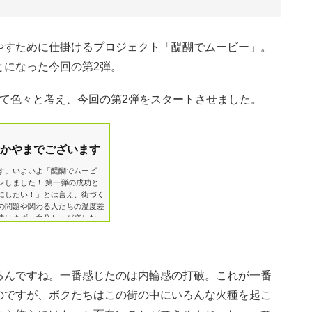
やすために仕掛けるプロジェクト「醍醐でムービー」。
とになった今回の第2弾。
て色々と考え、今回の第2弾をスタートさせました。
かやまでございます
す。いよいよ「醍醐でムービ
ンしました！ 第一弾の成功と
にしたい！」とは言え、街づく
の問題や関わる人たちの温度差
達はまず、自分たちが楽しむ
来るもの拒まず去る者追わずぐ
すぎないスタイルでやってま
るんですね。一番感じたのは内輪感の打破。これが一番
のですが、ボクたちはこの街の中にいろんな火種を起こ