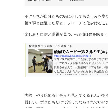
ボクたちが自分たちの街に少しでも楽しみを増
第１弾とは違った形とアプローチで仕掛けるこ
楽しみと自信と課題が見つかった第1弾を踏まえ
株式会社プラスホーム公式サイト
醍醐でムービー第２弾の主演は
https://pluskayama.com/?p=3144
京都伏見の醍醐エリアを熱くする男かやまで
ー」プロジェクト第２弾の撮影がクランクイ
反省を踏まえて「伏見醍醐エリアを面白い街
りと気合い入れたカタチになると収益性など
など色んな問題が出て疲弊してしまう。ボク
事、ムリをせずやれることの延長でいる事、
らいの感覚でいる事などなど、あまり気負い
す。 その中で突如...
実際、やり始めると色々と見えてくるもんがあ
難しい。ボクたちだけで楽しむならそれでいい