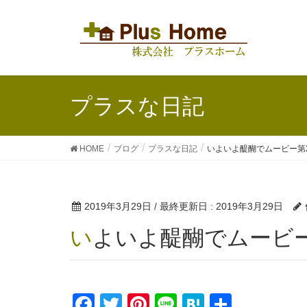
プラスな日記
HOME
ブログ
プラスな日記
いよいよ醍醐でムービー第
2019年3月29日
/ 最終更新日 :
2019年3月29日
いよいよ醍醐でムービ
F
T
Pi
Li
H
共