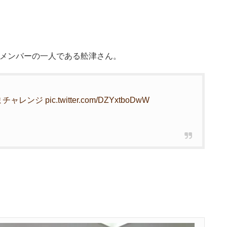
のメンバーの一人である舩津さん。
まチャレンジ
pic.twitter.com/DZYxtboDwW