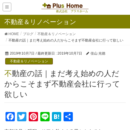
不動産＆リノベーション
HOME
ブログ
不動産＆リノベーション
不動産の話｜まだ考え始めの人だからこそまず不動産会社に行って欲しい
2019年10月7日
/ 最終更新日 :
2019年10月7日
佳山 光徳
不動産＆リノベーション
不動産の話｜まだ考え始めの人だ
からこそまず不動産会社に行って
欲しい
F
T
Pi
Li
H
共
a
wi
nt
n
at
有