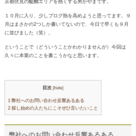
京都伏見の醍醐エリアを熱くする男かやまです。
c
tt
er
e
e
e
er
e
n
１０月に入り、少しブログ熱を高めようと思ってます。９
b
st
a
月はまさかの2つしか書いてないので、今日で早くも９月
o
に並びました（笑）。
o
ということで（どういうことかわかりませんが）今回は
k
久々に本業のことを書こうかなと思います。
目次
[
hide
]
1
弊社へのお問い合わせ反響あるある
2
探し始めの人たちにこそぜひ言いたいこと
弊社へのお問い合わせ反響あるある