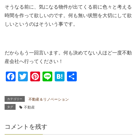
そうなる前に、気になる物件が出てくる前に色々と考える
時間を作って欲しいのです。何も無い状態を大切にして欲
しいというのはそういう事です。
だからもう一回言います。何も決めてない人ほど一度不動
産会社へ行ってください！
F
T
Pi
Li
H
共
a
wi
nt
n
at
有
c
tt
er
e
e
カテゴリー
不動産＆リノベーション
e
er
e
n
タグ
不動産
b
st
a
o
コメントを残す
o