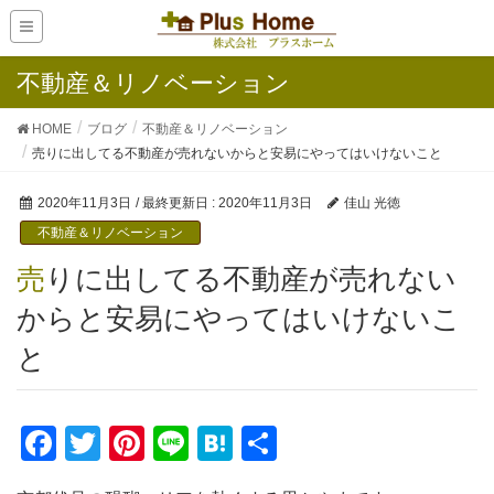
不動産＆リノベーション
HOME
ブログ
不動産＆リノベーション
売りに出してる不動産が売れないからと安易にやってはいけないこと
2020年11月3日
/ 最終更新日 :
2020年11月3日
佳山 光徳
不動産＆リノベーション
売りに出してる不動産が売れない
からと安易にやってはいけないこ
と
F
T
Pi
Li
H
共
a
wi
nt
n
at
有