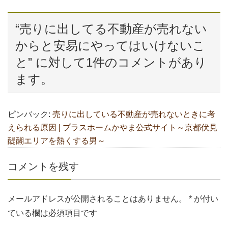
b
st
a
o
“
売りに出してる不動産が売れない
o
からと安易にやってはいけないこ
k
と
” に対して1件のコメントがあり
ます。
ピンバック:
売りに出している不動産が売れないときに考
えられる原因 | プラスホームかやま公式サイト～京都伏見
醍醐エリアを熱くする男～
コメントを残す
メールアドレスが公開されることはありません。
*
が付い
ている欄は必須項目です