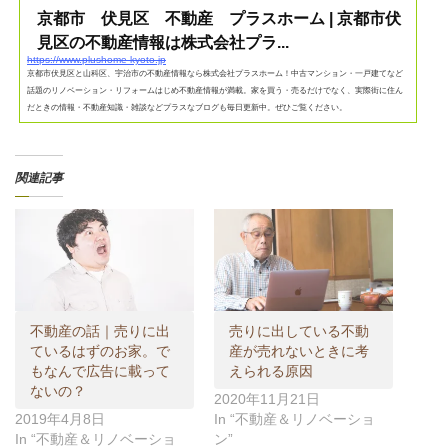
京都市 伏見区 不動産 プラスホーム | 京都市伏
見区の不動産情報は株式会社プラ...
https://www.plushome-kyoto.jp
京都市伏見区と山科区、宇治市の不動産情報なら株式会社プラスホーム！中古マンション・一戸建てなど
話題のリノベーション・リフォームはじめ不動産情報が満載。家を買う・売るだけでなく、実際街に住ん
だときの情報・不動産知識・雑談などプラスなブログも毎日更新中。ぜひご覧ください。
関連記事
不動産の話｜売りに出
売りに出している不動
ているはずのお家。で
産が売れないときに考
もなんで広告に載って
えられる原因
ないの？
2020年11月21日
2019年4月8日
In “不動産＆リノベーショ
In “不動産＆リノベーショ
ン”