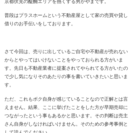
京都伏見の醍醐エリアを熱くする男かやまです。
c
tt
er
e
e
e
er
e
n
普段はプラスホームという不動産屋として家の売買や貸し
b
st
a
借りのお手伝いをしております。
o
o
k
さて今回は、売りに出しているご自宅や不動産が売れない
からとやってはいけないことをやっておられる方がいま
す。先日も不動産業者に提案されてやられてる方がいたの
で少し気になりそのあたりの事を書いていきたいと思いま
す。
ただ、これもボク自身が感じていることなので正解とは言
えません。結果、ここに挙げたことをした方が早期売却に
つながったという事もあるかと思います。その判断は売主
さん自身がしなければいけません。そのための参考事例と
して読んでください。